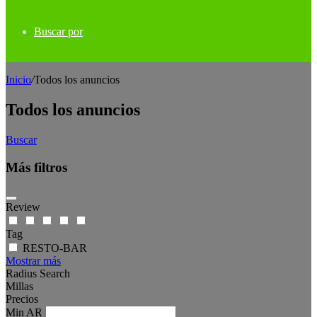
Buscar por
Inicio
/
Todos los anuncios
Todos los anuncios
Buscar
Más filtros
Review
Tag
RESTO-BAR
Mostrar más
Radius Search
Millas
Precios
Min
AR