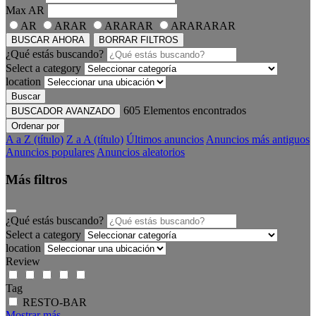
Max
AR
AR
ARAR
ARARAR
ARARARAR
BUSCAR AHORA
BORRAR FILTROS
¿Qué estás buscando?
Select a category
location
Buscar
605
Elementos encontrados
BUSCADOR AVANZADO
Ordenar por
A a Z (título)
Z a A (título)
Últimos anuncios
Anuncios más antiguos
Anuncios populares
Anuncios aleatorios
Más filtros
¿Qué estás buscando?
Select a category
location
Review
Tag
RESTO-BAR
Mostrar más