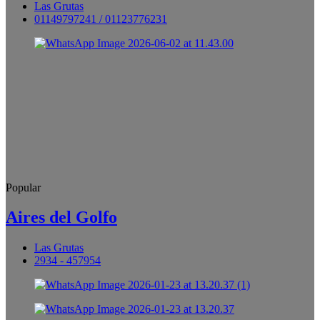
Las Grutas
01149797241 / 01123776231
Popular
Aires del Golfo
Las Grutas
2934 - 457954