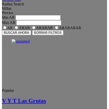
Radius Search
Millas
Precios
Min
AR
Max
AR
AR
ARAR
ARARAR
ARARARAR
BUSCAR AHORA
BORRAR FILTROS
Popular
V Y T Las Grutas