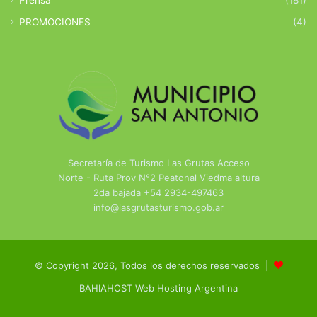
Prensa
(181)
PROMOCIONES
(4)
Secretaría de Turismo Las Grutas Acceso
Norte - Ruta Prov N°2 Peatonal Viedma altura
2da bajada +54 2934-497463
info@lasgrutasturismo.gob.ar
© Copyright 2026, Todos los derechos reservados |
BAHIAHOST Web Hosting Argentina