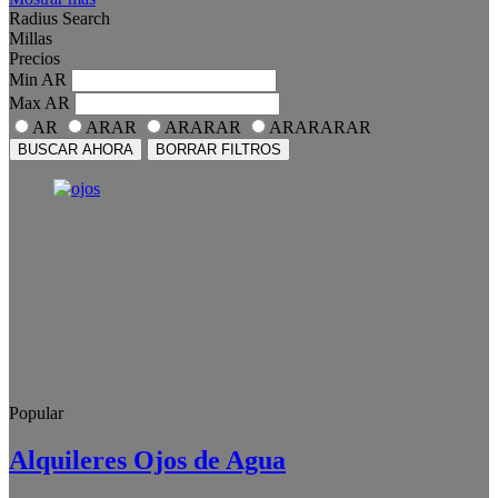
Radius Search
Millas
Precios
Min
AR
Max
AR
AR
ARAR
ARARAR
ARARARAR
BUSCAR AHORA
BORRAR FILTROS
Popular
Alquileres Ojos de Agua