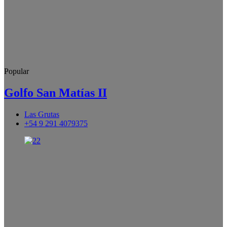
Popular
Golfo San Matías II
Las Grutas
+54 9 291 4079375