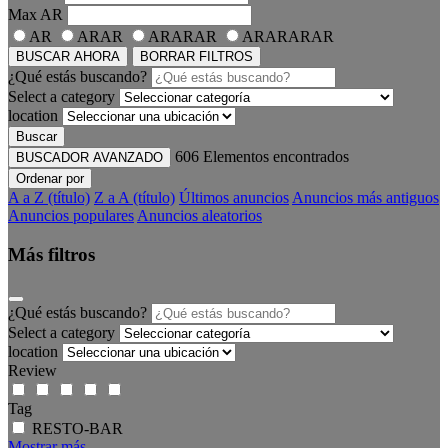
Max
AR
AR
ARAR
ARARAR
ARARARAR
BUSCAR AHORA
BORRAR FILTROS
¿Qué estás buscando?
Select a category
location
Buscar
606
Elementos encontrados
BUSCADOR AVANZADO
Ordenar por
A a Z (título)
Z a A (título)
Últimos anuncios
Anuncios más antiguos
Anuncios populares
Anuncios aleatorios
Más filtros
¿Qué estás buscando?
Select a category
location
Review
Tag
RESTO-BAR
Mostrar más