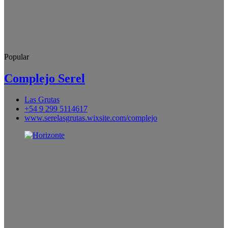
Popular
Complejo Serel
Las Grutas
+54 9 299 5114617
www.serelasgrutas.wixsite.com/complejo