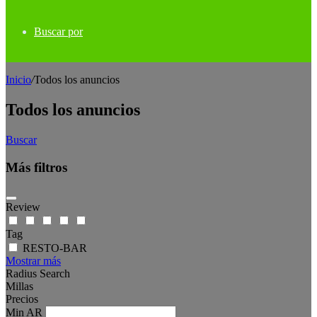
Buscar por
Inicio
/
Todos los anuncios
Todos los anuncios
Buscar
Más filtros
Review
Tag
RESTO-BAR
Mostrar más
Radius Search
Millas
Precios
Min
AR