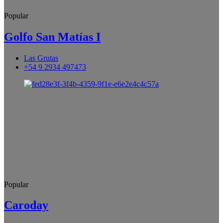
Popular
Golfo San Matías I
Las Grutas
+54 9 2934 497473
Popular
Caroday