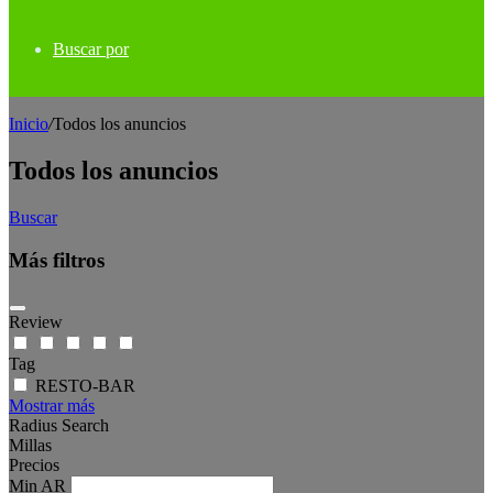
Buscar por
Inicio
/
Todos los anuncios
Todos los anuncios
Buscar
Más filtros
Review
Tag
RESTO-BAR
Mostrar más
Radius Search
Millas
Precios
Min
AR