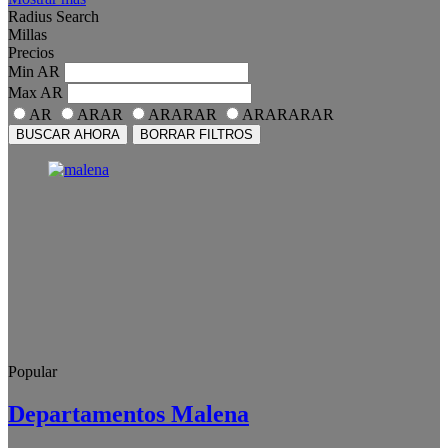
Radius Search
Millas
Precios
Min
AR
Max
AR
AR
ARAR
ARARAR
ARARARAR
BUSCAR AHORA
BORRAR FILTROS
Popular
Departamentos Malena