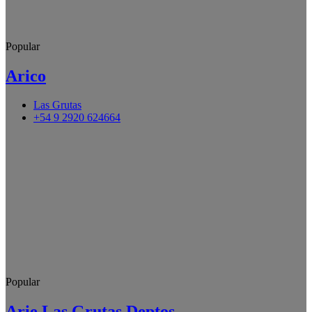
Popular
Arico
Las Grutas
+54 9 2920 624664
Popular
Arie Las Grutas Deptos