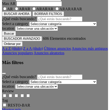
Max
AR
AR
ARAR
ARARAR
ARARARAR
BUSCAR AHORA
BORRAR FILTROS
¿Qué estás buscando?
Select a category
location
Buscar
606
Elementos encontrados
BUSCADOR AVANZADO
Ordenar por
A a Z (título)
Z a A (título)
Últimos anuncios
Anuncios más antiguos
Anuncios populares
Anuncios aleatorios
Más filtros
¿Qué estás buscando?
Select a category
location
Review
Tag
RESTO-BAR
Mostrar más