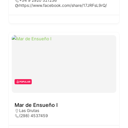
+54 9 2920 521236
https://www.facebook.com/share/17JRFsL9rQ/
POPULAR
Mar de Ensueño I
Las Grutas
(298) 4537459