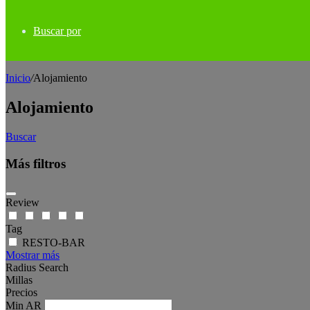
Buscar por
Inicio
/
Alojamiento
Alojamiento
Buscar
Más filtros
Review
Tag
RESTO-BAR
Mostrar más
Radius Search
Millas
Precios
Min
AR