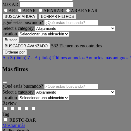
Max
AR
AR
ARAR
ARARAR
ARARARAR
BUSCAR AHORA
BORRAR FILTROS
¿Qué estás buscando?
Select a category
location
Buscar
582
Elementos encontrados
BUSCADOR AVANZADO
Ordenar por
A a Z (título)
Z a A (título)
Últimos anuncios
Anuncios más antiguos
Más filtros
¿Qué estás buscando?
Select a category
location
Review
Tag
RESTO-BAR
Mostrar más
Radius Search