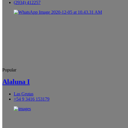
(2934) 412257
Popular
Alaluna I
Las Grutas
+54 9 3416 153179