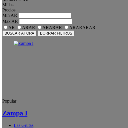
Millas
Precios
Min
AR
Max
AR
AR
ARAR
ARARAR
ARARARAR
BUSCAR AHORA
BORRAR FILTROS
Popular
Zampa I
Las Grutas