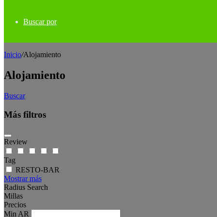
Buscar por
Inicio
/
Alojamiento
Alojamiento
Buscar
Más filtros
Review
Tag
RESTO-BAR
Mostrar más
Radius Search
Millas
Precios
Min
AR