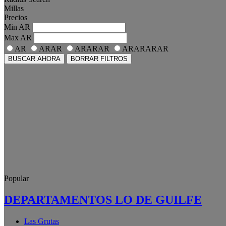
Millas
Precios
Min
AR
Max
AR
AR
ARAR
ARARAR
ARARARAR
BUSCAR AHORA
BORRAR FILTROS
Popular
DEPARTAMENTOS LO DE GUILFE
Las Grutas