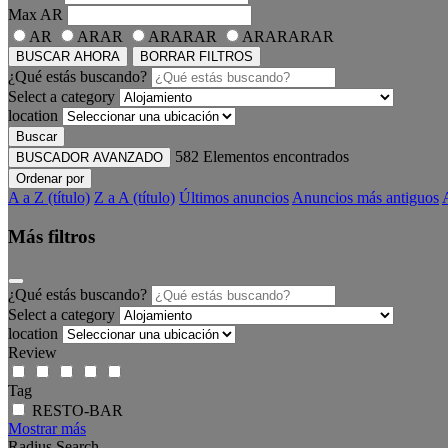
Max
AR
AR
ARAR
ARARAR
ARARARAR
BUSCAR AHORA
BORRAR FILTROS
¿Qué estás buscando?
Select a category
location
Buscar
582
Elementos encontrados
BUSCADOR AVANZADO
Ordenar por
A a Z (título)
Z a A (título)
Últimos anuncios
Anuncios más antiguos
Más filtros
¿Qué estás buscando?
Select a category
location
Review
Tag
RESTO-BAR
Mostrar más
Radius Search