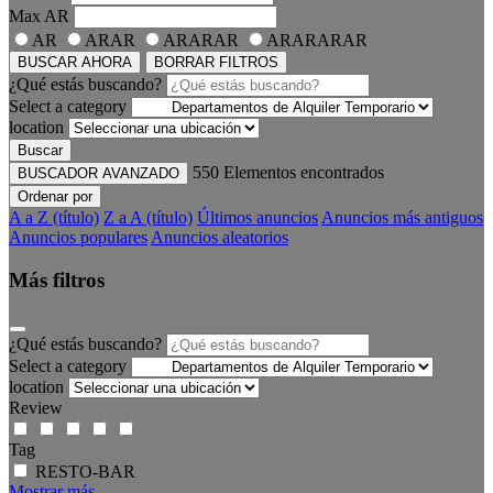
Max
AR
AR
ARAR
ARARAR
ARARARAR
BUSCAR AHORA
BORRAR FILTROS
¿Qué estás buscando?
Select a category
location
Buscar
550
Elementos encontrados
BUSCADOR AVANZADO
Ordenar por
A a Z (título)
Z a A (título)
Últimos anuncios
Anuncios más antiguos
Anuncios populares
Anuncios aleatorios
Más filtros
¿Qué estás buscando?
Select a category
location
Review
Tag
RESTO-BAR
Mostrar más