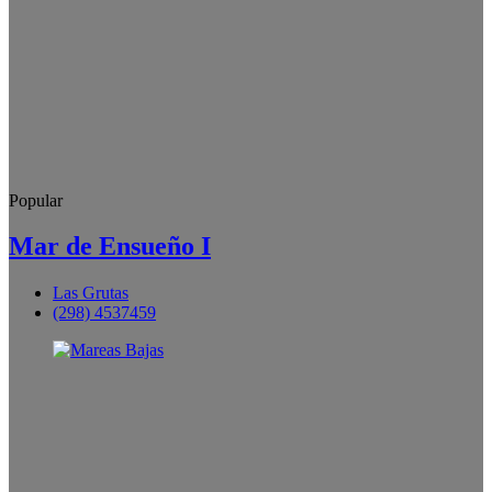
Popular
Mar de Ensueño I
Las Grutas
(298) 4537459