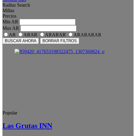
Radius Search
Millas
Precios
Min
AR
Max
AR
AR
ARAR
ARARAR
ARARARAR
BUSCAR AHORA
BORRAR FILTROS
Popular
Las Grutas INN