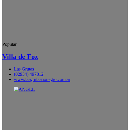
Popular
Villa de Foz
Las Grutas
(02934) 497812
www.lasgrutasrionegro.com.ar