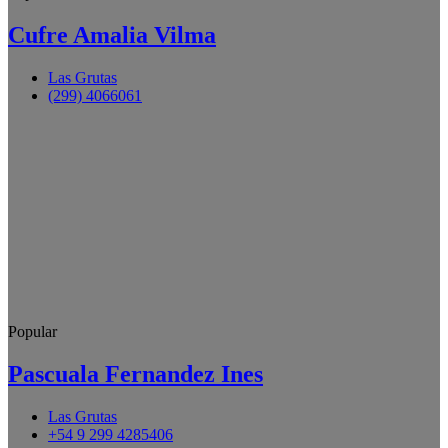
Cufre Amalia Vilma
Las Grutas
(299) 4066061
Popular
Pascuala Fernandez Ines
Las Grutas
+54 9 299 4285406