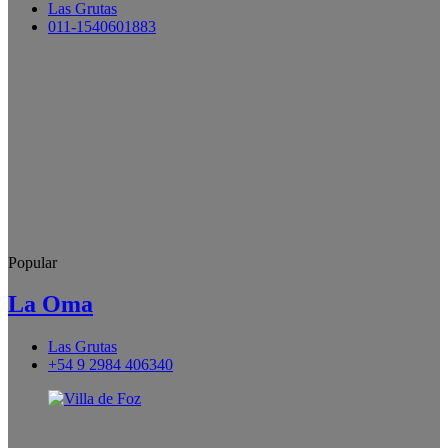
Las Grutas
011-1540601883
Popular
La Oma
Las Grutas
+54 9 2984 406340