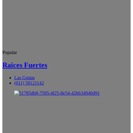
Popular
Raices Fuertes
Las Grutas
(011) 58121142