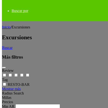
Buscar por
Inicio
/
Excursiones
Excursiones
Buscar
Más filtros
Review
Tag
RESTO-BAR
Mostrar más
Radius Search
Millas
Precios
Min
AR