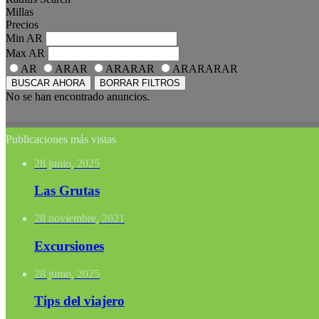
Millas
Precios
Min
AR
Max
AR
AR
ARAR
ARARAR
ARARARAR
BUSCAR AHORA
BORRAR FILTROS
No se han encontrado anuncios.
Publicaciones más vistas
28 junio, 2025
Las Grutas
28 noviembre, 2021
Excursiones
28 junio, 2025
Tips del viajero