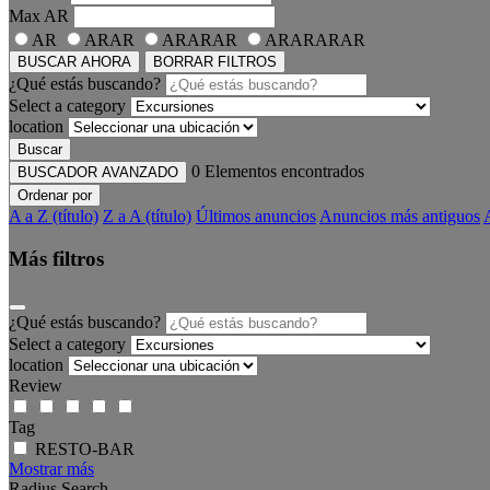
Max
AR
AR
ARAR
ARARAR
ARARARAR
BUSCAR AHORA
BORRAR FILTROS
¿Qué estás buscando?
Select a category
location
Buscar
0
Elementos encontrados
BUSCADOR AVANZADO
Ordenar por
A a Z (título)
Z a A (título)
Últimos anuncios
Anuncios más antiguos
Más filtros
¿Qué estás buscando?
Select a category
location
Review
Tag
RESTO-BAR
Mostrar más
Radius Search