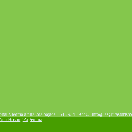
tonal Viedma altura 2da bajada +54 2934-497463 info@lasgrutasturism
 Hosting Argentina