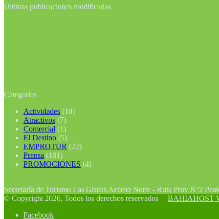
Últimas publicaciones modificadas
Categorías
Actividades
(10)
Atractivos
(7)
Comercial
(1)
El Destino
(5)
EMPROTUR
(22)
Prensa
(181)
PROMOCIONES
(4)
Secretaría de Turismo Las Grutas Acceso Norte - Ruta Prov N°2 Pea
© Copyright 2026, Todos los derechos reservados |
BAHIAHOST Web
Facebook