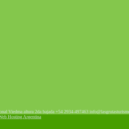
tonal Viedma altura 2da bajada +54 2934-497463 info@lasgrutasturism
 Hosting Argentina