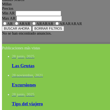
Millas
Precios
Min
AR
Max
AR
AR
ARAR
ARARAR
ARARARAR
BUSCAR AHORA
BORRAR FILTROS
No se han encontrado anuncios.
Publicaciones más vistas
28 junio, 2025
Las Grutas
28 noviembre, 2021
Excursiones
28 junio, 2025
Tips del viajero