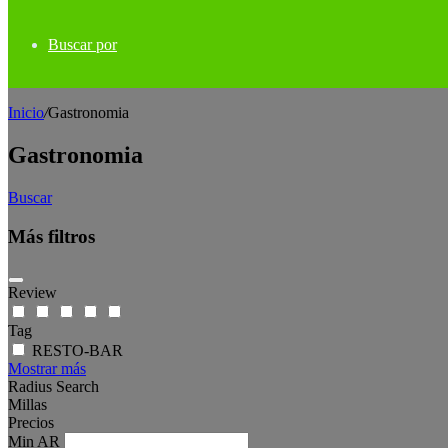
Buscar por
Inicio
/
Gastronomia
Gastronomia
Buscar
Más filtros
Review
Tag
RESTO-BAR
Mostrar más
Radius Search
Millas
Precios
Min
AR