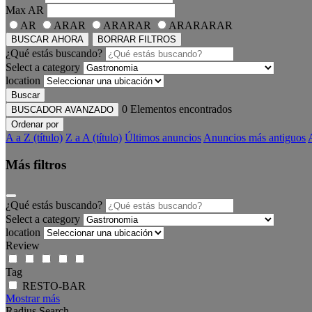
Max
AR
AR
ARAR
ARARAR
ARARARAR
BUSCAR AHORA
BORRAR FILTROS
¿Qué estás buscando?
Select a category
location
Buscar
0
Elementos encontrados
BUSCADOR AVANZADO
Ordenar por
A a Z (título)
Z a A (título)
Últimos anuncios
Anuncios más antiguos
Más filtros
¿Qué estás buscando?
Select a category
location
Review
Tag
RESTO-BAR
Mostrar más
Radius Search