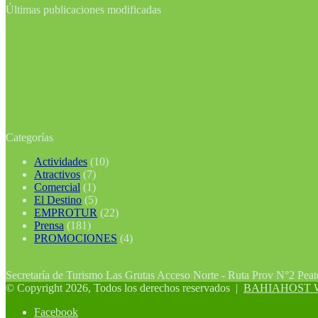
Últimas publicaciones modificadas
Categorías
Actividades
(10)
Atractivos
(7)
Comercial
(1)
El Destino
(5)
EMPROTUR
(22)
Prensa
(181)
PROMOCIONES
(4)
Secretaría de Turismo Las Grutas Acceso Norte - Ruta Prov N°2 Pea
© Copyright 2026, Todos los derechos reservados |
BAHIAHOST Web
Facebook