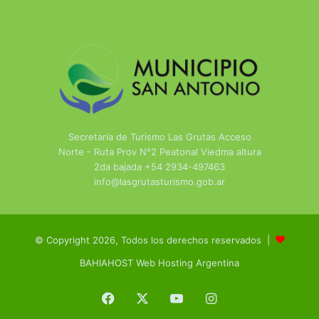
Secretaría de Turismo Las Grutas Acceso
Norte - Ruta Prov N°2 Peatonal Viedma altura
2da bajada +54 2934-497463
info@lasgrutasturismo.gob.ar
© Copyright 2026, Todos los derechos reservados |
BAHIAHOST Web Hosting Argentina
Facebook
X
YouTube
Instagram