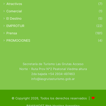
Atractivos
(7)
Comercial
(1)
El Destino
(5)
EMPROTUR
(22)
Prensa
(181)
PROMOCIONES
(4)
Secretaría de Turismo Las Grutas Acceso
Norte - Ruta Prov N°2 Peatonal Viedma altura
2da bajada +54 2934-497463
info@lasgrutasturismo.gob.ar
© Copyright 2026, Todos los derechos reservados |
BAHIAHOST Web Hosting Argentina