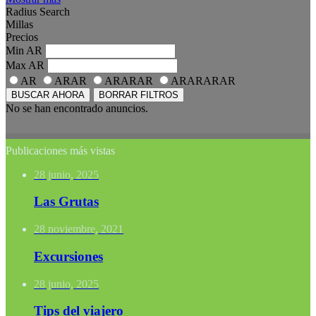
Radius Search
Millas
Precios
Min
AR
Max
AR
AR
ARAR
ARARAR
ARARARAR
BUSCAR AHORA
BORRAR FILTROS
No se han encontrado anuncios.
Publicaciones más vistas
28 junio, 2025
Las Grutas
28 noviembre, 2021
Excursiones
28 junio, 2025
Tips del viajero