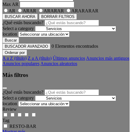
Max
AR
AR
ARAR
ARARAR
ARARARAR
BUSCAR AHORA
BORRAR FILTROS
¿Qué estás buscando?
Select a category
location
Buscar
0
Elementos encontrados
BUSCADOR AVANZADO
Ordenar por
A a Z (título)
Z a A (título)
Últimos anuncios
Anuncios más antiguos
Anuncios populares
Anuncios aleatorios
Más filtros
¿Qué estás buscando?
Select a category
location
Review
Tag
RESTO-BAR
Mostrar más