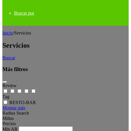
Buscar por
Inicio
/
Servicios
Servicios
Buscar
Más filtros
Review
Tag
RESTO-BAR
Mostrar más
Radius Search
Millas
Precios
Min
AR