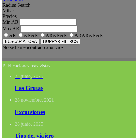
Radius Search
Millas
Precios
Min
AR
Max
AR
AR
ARAR
ARARAR
ARARARAR
BUSCAR AHORA
BORRAR FILTROS
No se han encontrado anuncios.
Publicaciones más vistas
28 junio, 2025
Las Grutas
28 noviembre, 2021
Excursiones
28 junio, 2025
Tips del viajero