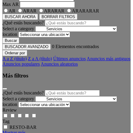
Max
AR
AR
ARAR
ARARAR
ARARARAR
BUSCAR AHORA
BORRAR FILTROS
¿Qué estás buscando?
Select a category
location
Buscar
0
Elementos encontrados
BUSCADOR AVANZADO
Ordenar por
A a Z (título)
Z a A (título)
Últimos anuncios
Anuncios más antiguos
Anuncios populares
Anuncios aleatorios
Más filtros
¿Qué estás buscando?
Select a category
location
Review
Tag
RESTO-BAR
Mostrar más