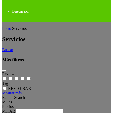
Buscar por
Inicio
/
Servicios
Servicios
Buscar
Más filtros
Review
Tag
RESTO-BAR
Mostrar más
Radius Search
Millas
Precios
Min
AR