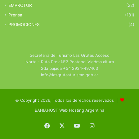
EMPROTUR
(22)
Prensa
(181)
PROMOCIONES
(4)
Secretaría de Turismo Las Grutas Acceso
Norte - Ruta Prov N°2 Peatonal Viedma altura
2da bajada +54 2934-497463
info@lasgrutasturismo.gob.ar
© Copyright 2026, Todos los derechos reservados |
BAHIAHOST Web Hosting Argentina
Facebook
X
YouTube
Instagram