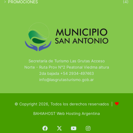
PROMOCIONES
(4)
Secretaría de Turismo Las Grutas Acceso
Norte - Ruta Prov N°2 Peatonal Viedma altura
2da bajada +54 2934-497463
info@lasgrutasturismo.gob.ar
© Copyright 2026, Todos los derechos reservados |
BAHIAHOST Web Hosting Argentina
Facebook
X
YouTube
Instagram