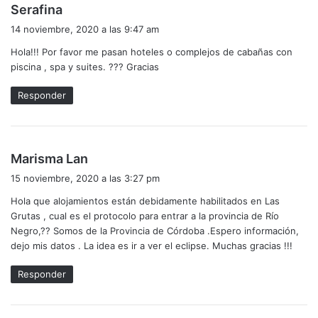
d
Serafina
i
14 noviembre, 2020 a las 9:47 am
c
Hola!!! Por favor me pasan hoteles o complejos de cabañas con
e
piscina , spa y suites. ??? Gracias
:
Responder
d
Marisma Lan
i
15 noviembre, 2020 a las 3:27 pm
c
Hola que alojamientos están debidamente habilitados en Las
e
Grutas , cual es el protocolo para entrar a la provincia de Río
:
Negro,?? Somos de la Provincia de Córdoba .Espero información,
dejo mis datos . La idea es ir a ver el eclipse. Muchas gracias !!!
Responder