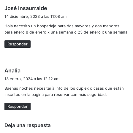
d
José insaurralde
i
14 diciembre, 2023 a las 11:08 am
c
Hola necesito un hospedaje para dos mayores y dos menores…
e
para enero 8 de enero x una semana o 23 de enero x una semana
:
Responder
d
Analia
i
13 enero, 2024 a las 12:12 am
c
Buenas noches necesitaría info de los duplex o casas que están
e
inscritos en la página para reservar con más seguridad.
:
Responder
Deja una respuesta