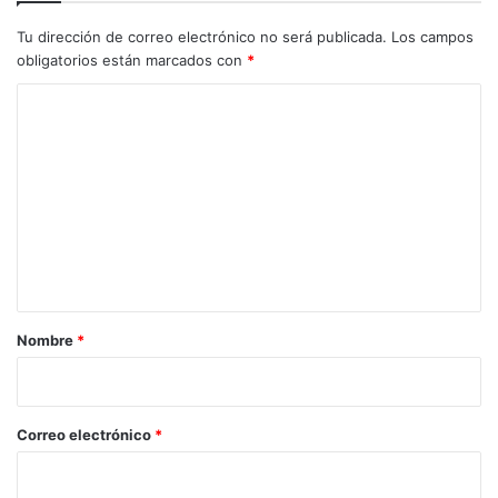
Tu dirección de correo electrónico no será publicada.
Los campos
obligatorios están marcados con
*
C
o
m
e
n
t
a
r
Nombre
*
i
o
*
Correo electrónico
*