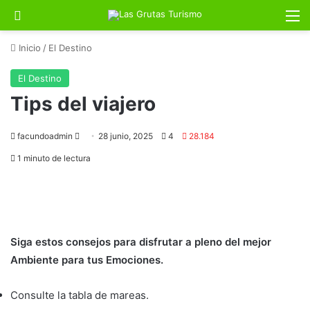
Buscar por
M
Inicio
/
El Destino
El Destino
Tips del viajero
Send
facundoadmin
28 junio, 2025
4
28.184
an
1 minuto de lectura
email
Siga estos consejos para disfrutar a pleno del mejor
Ambiente para tus Emociones.
Consulte la tabla de mareas.