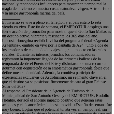
nacional y reconocidos Influencers para mostrar en tiempo real la
magia del invierno en nuestra costa: naturaleza virgen, Astroturismo
y la mejor gastronomía marina del país.
_________
El invierno se vive a pleno en la región y el país entero lo está
viendo en vivo. Este fin de semana, el EMPROTUR desplegó una
fuerte acción de promoción para mostrar que el Golfo San Matías es
un destino activo, vibrante y fascinante los 365 días del año.
La costa rionegrina recibió la visita del programa federal «Agenda
Argentina», emitido en vivo por la pantalla de A24, junto a dos de
los creadores de contenido de viajes de gran impacto en las redes
sociales. Durante las intensas jornadas, los comunicadores
registraron la imponente llegada de las primeras ballenas de la
temporada desde el Puerto del Este y disfrutaron de una recorrida
gourmet con degustación de la emblemática gastronomía típica que
define nuestra identidad. Además, la comitiva participó de
experiencias exclusivas de Astroturismo, un segmento clave en el
que el destino ya se posiciona firmemente de cara al gran Eclipse
Solar del 2027.
Al respecto, el Presidente de la Agencia de Turismo de la
Municipalidad de San Antonio Oeste y del EMPROTUR, Rodolfo
Hidalgo, destacó el enorme impacto positivo que generan estas
acciones y el alcance federal de esta movida «Este fin de semana fue
muy bueno. Lograr que el potencial turista vea en tiempo real, sin
filtros y en televisión abierta la experiencia y la emoción de estar acá