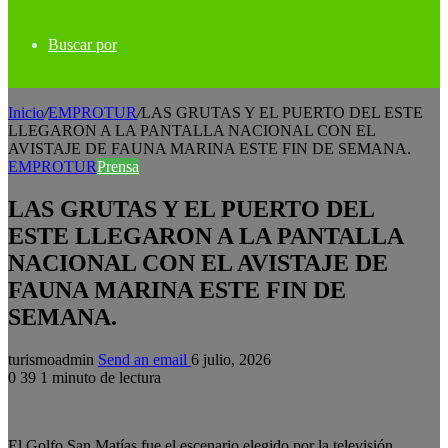
Buscar por
Inicio
/
EMPROTUR
/
LAS GRUTAS Y EL PUERTO DEL ESTE
LLEGARON A LA PANTALLA NACIONAL CON EL
AVISTAJE DE FAUNA MARINA ESTE FIN DE SEMANA.
EMPROTUR
Prensa
LAS GRUTAS Y EL PUERTO DEL
ESTE LLEGARON A LA PANTALLA
NACIONAL CON EL AVISTAJE DE
FAUNA MARINA ESTE FIN DE
SEMANA.
turismoadmin
Send an email
6 julio, 2026
0
39
1 minuto de lectura
El Golfo San Matías fue el escenario elegido por la televisión