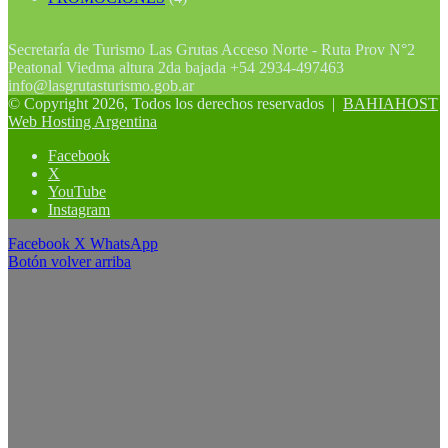
Secretaría de Turismo Las Grutas Acceso Norte - Ruta Prov N°2
Peatonal Viedma altura 2da bajada +54 2934-497463
info@lasgrutasturismo.gob.ar
© Copyright 2026, Todos los derechos reservados |
BAHIAHOST
Web Hosting Argentina
Facebook
X
YouTube
Instagram
Facebook
X
WhatsApp
Botón volver arriba