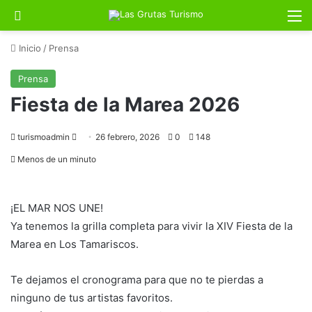
Buscar por
M
Inicio
/
Prensa
Prensa
Fiesta de la Marea 2026
Send
turismoadmin
26 febrero, 2026
0
148
an
Menos de un minuto
email
¡EL MAR NOS UNE!
Ya tenemos la grilla completa para vivir la XIV Fiesta de la
Marea en Los Tamariscos.
Te dejamos el cronograma para que no te pierdas a
ninguno de tus artistas favoritos.