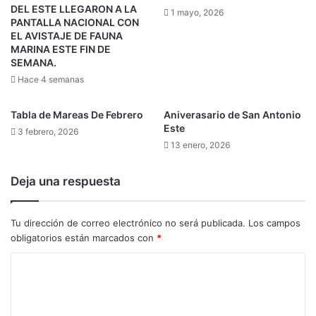
DEL ESTE LLEGARON A LA
1 mayo, 2026
PANTALLA NACIONAL CON
EL AVISTAJE DE FAUNA
MARINA ESTE FIN DE
SEMANA.
Hace 4 semanas
Tabla de Mareas De Febrero
Aniverasario de San Antonio
Este
3 febrero, 2026
13 enero, 2026
Deja una respuesta
Tu dirección de correo electrónico no será publicada.
Los campos
obligatorios están marcados con
*
C
o
m