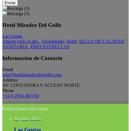
Enviar
Hotel Mirador Del Golfo
Las Grutas
Abierto todo el año.
,
Alojamiento
,
Hotel
,
SELLO DE CALIDAD
SANITARIA
,
TRES ESTRELLAS
Informacion de Contacto
Email
info@hotelmiradordelgolfo.com
Address
AV. COSTANERA Y ACCESO NORTE
Phone
+54 9 2934 497350
Publicaciones más vistas
28 junio, 2025
Las Grutas