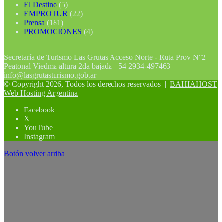
El Destino
(5)
EMPROTUR
(22)
Prensa
(181)
PROMOCIONES
(4)
Secretaría de Turismo Las Grutas Acceso Norte - Ruta Prov N°2
Peatonal Viedma altura 2da bajada +54 2934-497463
info@lasgrutasturismo.gob.ar
© Copyright 2026, Todos los derechos reservados |
BAHIAHOST
Web Hosting Argentina
Facebook
X
YouTube
Instagram
Botón volver arriba