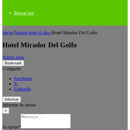
Buscar por
Inicio
/
Abierto todo el año.
/
Hotel Mirador Del Golfo
Hotel Mirador Del Golfo
Volver atrás
Bookmark
Compartir
Facebook
X
LinkedIn
Informar
Informar de abuso
×
Su queja
*