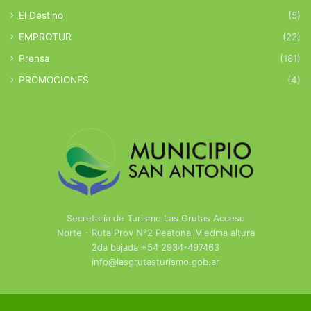
El Destino
(5)
EMPROTUR
(22)
Prensa
(181)
PROMOCIONES
(4)
Secretaría de Turismo Las Grutas Acceso
Norte - Ruta Prov N°2 Peatonal Viedma altura
2da bajada +54 2934-497463
info@lasgrutasturismo.gob.ar