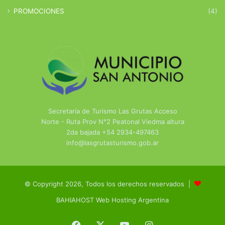
PROMOCIONES
(4)
Secretaría de Turismo Las Grutas Acceso
Norte - Ruta Prov N°2 Peatonal Viedma altura
2da bajada +54 2934-497463
info@lasgrutasturismo.gob.ar
© Copyright 2026, Todos los derechos reservados |
BAHIAHOST Web Hosting Argentina
Facebook
X
YouTube
Instagram