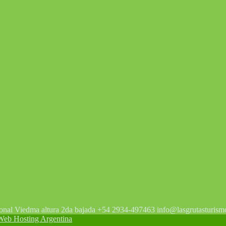
tonal Viedma altura 2da bajada +54 2934-497463 info@lasgrutasturism
 Hosting Argentina