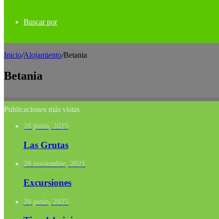
Buscar por
Inicio
/
Alojamiento
/
Betania
Betania
Publicaciones más vistas
28 junio, 2025
Las Grutas
28 noviembre, 2021
Excursiones
28 junio, 2025