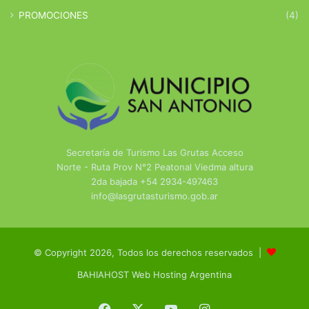
PROMOCIONES
(4)
Secretaría de Turismo Las Grutas Acceso
Norte - Ruta Prov N°2 Peatonal Viedma altura
2da bajada +54 2934-497463
info@lasgrutasturismo.gob.ar
© Copyright 2026, Todos los derechos reservados |
BAHIAHOST Web Hosting Argentina
Facebook
X
YouTube
Instagram