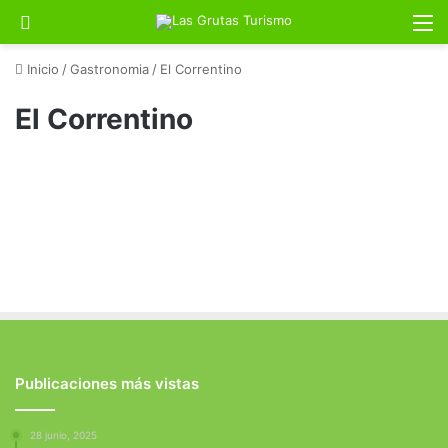
Buscar por
M
Inicio
/
Gastronomia
/
El Correntino
El Correntino
Publicaciones más vistas
28 junio, 2025