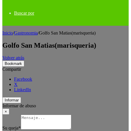
Buscar por
Inicio
/
Gastronomia
/
Golfo San Matias(marisqueria)
Golfo San Matias(marisqueria)
Volver atrás
Bookmark
Compartir
Facebook
X
LinkedIn
Informar
Informar de abuso
×
Su queja
*