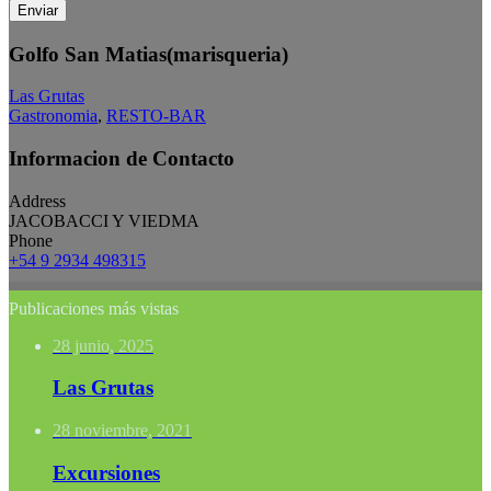
Enviar
Golfo San Matias(marisqueria)
Las Grutas
Gastronomia
,
RESTO-BAR
Informacion de Contacto
Address
JACOBACCI Y VIEDMA
Phone
+54 9 2934 498315
Publicaciones más vistas
28 junio, 2025
Las Grutas
28 noviembre, 2021
Excursiones