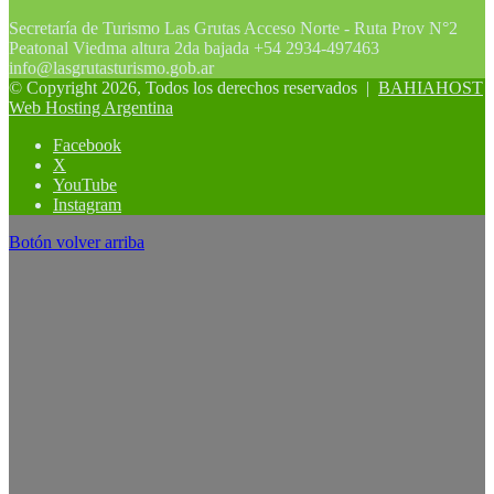
Secretaría de Turismo Las Grutas Acceso Norte - Ruta Prov N°2
Peatonal Viedma altura 2da bajada +54 2934-497463
info@lasgrutasturismo.gob.ar
© Copyright 2026, Todos los derechos reservados |
BAHIAHOST
Web Hosting Argentina
Facebook
X
YouTube
Instagram
Botón volver arriba