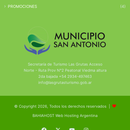
PROMOCIONES
(4)
Secretaría de Turismo Las Grutas Acceso
Norte - Ruta Prov N°2 Peatonal Viedma altura
2da bajada +54 2934-497463
info@lasgrutasturismo.gob.ar
© Copyright 2026, Todos los derechos reservados |
BAHIAHOST Web Hosting Argentina
Facebook
X
YouTube
Instagram