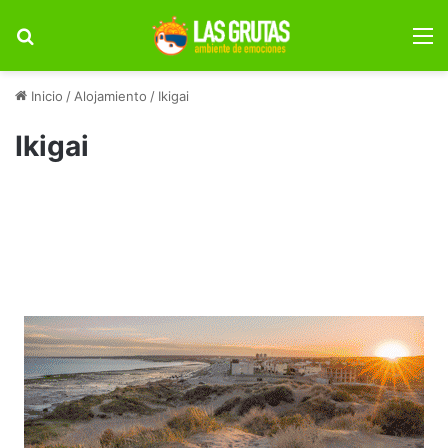
Buscar por
M
Inicio
/
Alojamiento
/
Ikigai
Ikigai