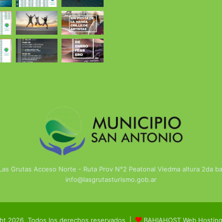
 Las Grutas Acceso Norte - Ruta Prov N°2 Peatonal Viedma altura 2da 
info@lasgrutasturismo.gob.ar
ht 2026, Todos los derechos reservados |
BAHIAHOST Web Hosting