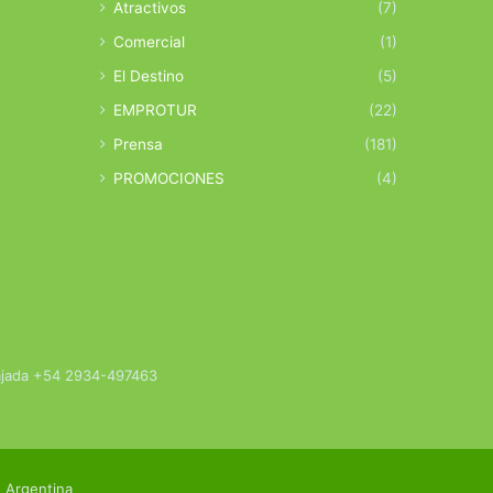
Atractivos
(7)
Comercial
(1)
El Destino
(5)
EMPROTUR
(22)
Prensa
(181)
PROMOCIONES
(4)
bajada +54 2934-497463
 Argentina