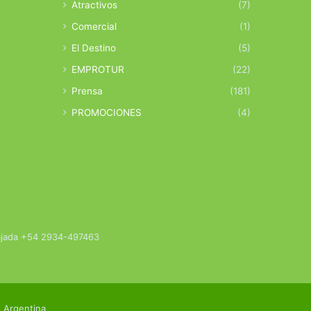
Atractivos
(7)
Comercial
(1)
El Destino
(5)
EMPROTUR
(22)
Prensa
(181)
PROMOCIONES
(4)
bajada +54 2934-497463
 Argentina