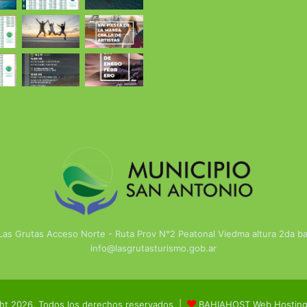
 Las Grutas Acceso Norte - Ruta Prov N°2 Peatonal Viedma altura 2da 
info@lasgrutasturismo.gob.ar
ht 2026, Todos los derechos reservados |
BAHIAHOST Web Hosting