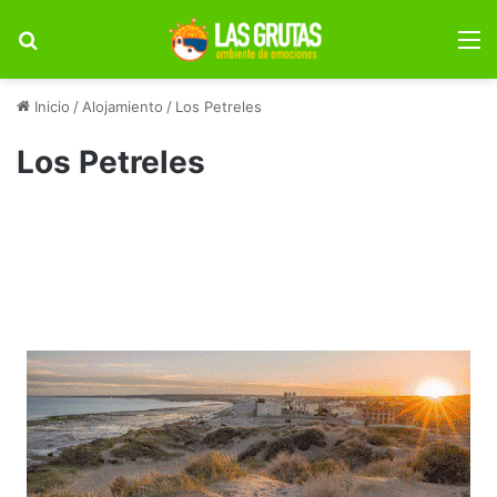
Buscar por
M
Inicio
/
Alojamiento
/
Los Petreles
Los Petreles