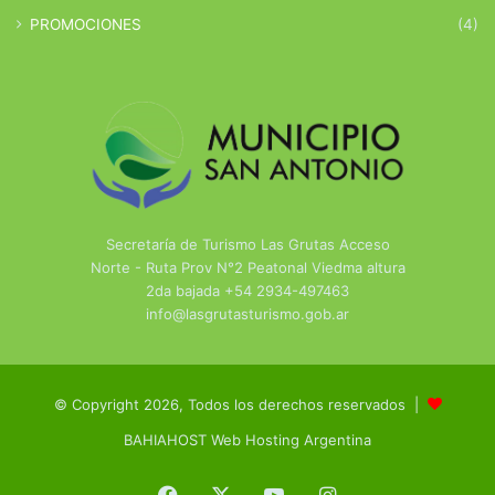
PROMOCIONES
(4)
Secretaría de Turismo Las Grutas Acceso
Norte - Ruta Prov N°2 Peatonal Viedma altura
2da bajada +54 2934-497463
info@lasgrutasturismo.gob.ar
© Copyright 2026, Todos los derechos reservados |
BAHIAHOST Web Hosting Argentina
Facebook
X
YouTube
Instagram