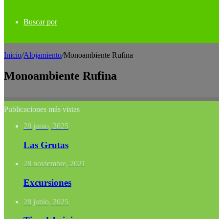
Buscar por
Inicio
/
Alojamiento
/
Monoambiente Rufina
Monoambiente Rufina
Publicaciones más vistas
28 junio, 2025
Las Grutas
28 noviembre, 2021
Excursiones
28 junio, 2025