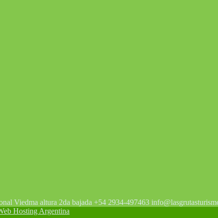
tonal Viedma altura 2da bajada +54 2934-497463 info@lasgrutasturism
 Hosting Argentina