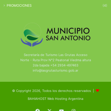
PROMOCIONES
(4)
Secretaría de Turismo Las Grutas Acceso
Norte - Ruta Prov N°2 Peatonal Viedma altura
2da bajada +54 2934-497463
info@lasgrutasturismo.gob.ar
© Copyright 2026, Todos los derechos reservados |
BAHIAHOST Web Hosting Argentina
Facebook
X
YouTube
Instagram