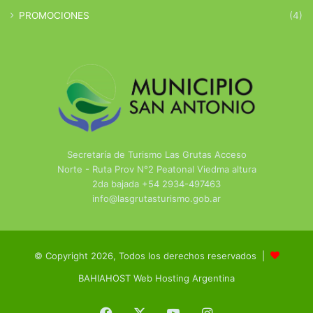
PROMOCIONES
(4)
Secretaría de Turismo Las Grutas Acceso
Norte - Ruta Prov N°2 Peatonal Viedma altura
2da bajada +54 2934-497463
info@lasgrutasturismo.gob.ar
© Copyright 2026, Todos los derechos reservados |
BAHIAHOST Web Hosting Argentina
Facebook
X
YouTube
Instagram