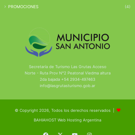
PROMOCIONES
(4)
Secretaría de Turismo Las Grutas Acceso
Norte - Ruta Prov N°2 Peatonal Viedma altura
2da bajada +54 2934-497463
info@lasgrutasturismo.gob.ar
© Copyright 2026, Todos los derechos reservados |
BAHIAHOST Web Hosting Argentina
Facebook
X
YouTube
Instagram