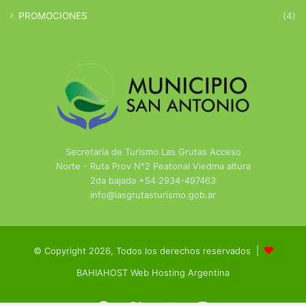
PROMOCIONES
(4)
Secretaría de Turismo Las Grutas Acceso
Norte - Ruta Prov N°2 Peatonal Viedma altura
2da bajada +54 2934-497463
info@lasgrutasturismo.gob.ar
© Copyright 2026, Todos los derechos reservados |
BAHIAHOST Web Hosting Argentina
Facebook
X
YouTube
Instagram