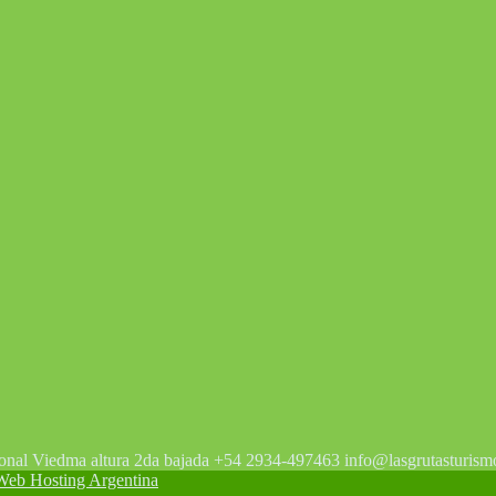
tonal Viedma altura 2da bajada +54 2934-497463 info@lasgrutasturism
 Hosting Argentina