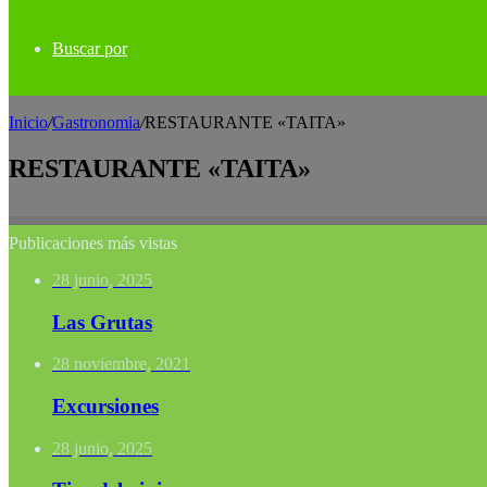
Buscar por
Inicio
/
Gastronomia
/
RESTAURANTE «TAITA»
RESTAURANTE «TAITA»
Publicaciones más vistas
28 junio, 2025
Las Grutas
28 noviembre, 2021
Excursiones
28 junio, 2025