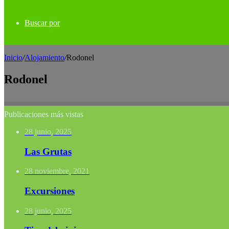
Buscar por
Inicio
/
Alojamiento
/
Rodonel
Rodonel
Publicaciones más vistas
28 junio, 2025
Las Grutas
28 noviembre, 2021
Excursiones
28 junio, 2025