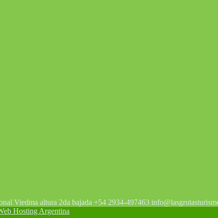
tonal Viedma altura 2da bajada +54 2934-497463 info@lasgrutasturism
 Hosting Argentina