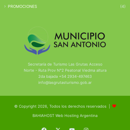
PROMOCIONES
(4)
Secretaría de Turismo Las Grutas Acceso
Norte - Ruta Prov N°2 Peatonal Viedma altura
2da bajada +54 2934-497463
info@lasgrutasturismo.gob.ar
© Copyright 2026, Todos los derechos reservados |
BAHIAHOST Web Hosting Argentina
Facebook
X
YouTube
Instagram