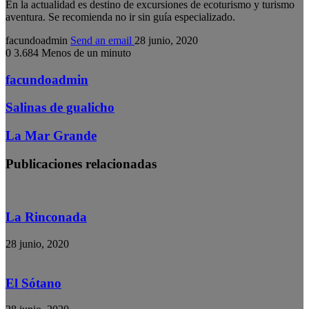
En la actualidad es destino de excursiones de ecoturismo y turismo
aventura. Se recomienda no ir sin guía especializado.
facundoadmin
Send an email
28 junio, 2020
0
3.684
Menos de un minuto
facundoadmin
Salinas de gualicho
La Mar Grande
Publicaciones relacionadas
La Rinconada
28 junio, 2020
El Sótano