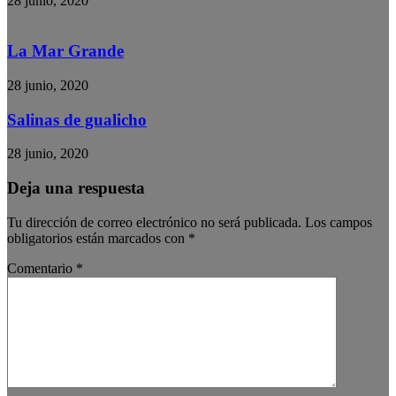
28 junio, 2020
La Mar Grande
28 junio, 2020
Salinas de gualicho
28 junio, 2020
Deja una respuesta
Tu dirección de correo electrónico no será publicada.
Los campos
obligatorios están marcados con
*
Comentario
*