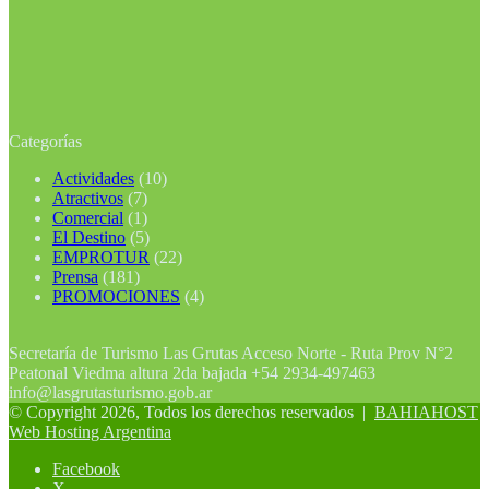
Categorías
Actividades
(10)
Atractivos
(7)
Comercial
(1)
El Destino
(5)
EMPROTUR
(22)
Prensa
(181)
PROMOCIONES
(4)
Secretaría de Turismo Las Grutas Acceso Norte - Ruta Prov N°2
Peatonal Viedma altura 2da bajada +54 2934-497463
info@lasgrutasturismo.gob.ar
© Copyright 2026, Todos los derechos reservados |
BAHIAHOST
Web Hosting Argentina
Facebook
X