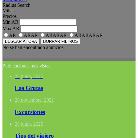
Radius Search
Millas
Precios
Min
AR
Max
AR
AR
ARAR
ARARAR
ARARARAR
BUSCAR AHORA
BORRAR FILTROS
No se han encontrado anuncios.
Publicaciones más vistas
28 junio, 2025
Las Grutas
28 noviembre, 2021
Excursiones
28 junio, 2025
Tips del viajero