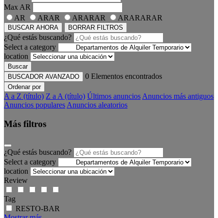
Max
AR
AR
ARAR
ARARAR
ARARARAR
BUSCAR AHORA
BORRAR FILTROS
¿Qué estás buscando?
Select a category
location
Buscar
0
Elementos encontrados
BUSCADOR AVANZADO
Ordenar por
A a Z (título)
Z a A (título)
Últimos anuncios
Anuncios más antiguos
Anuncios populares
Anuncios aleatorios
Más filtros
¿Qué estás buscando?
Select a category
location
Review
Tag
RESTO-BAR
Mostrar más