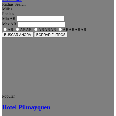
Radius Search
Millas
Precios
Min
AR
Max
AR
AR
ARAR
ARARAR
ARARARAR
BUSCAR AHORA
BORRAR FILTROS
Popular
Hotel Pilmayquen