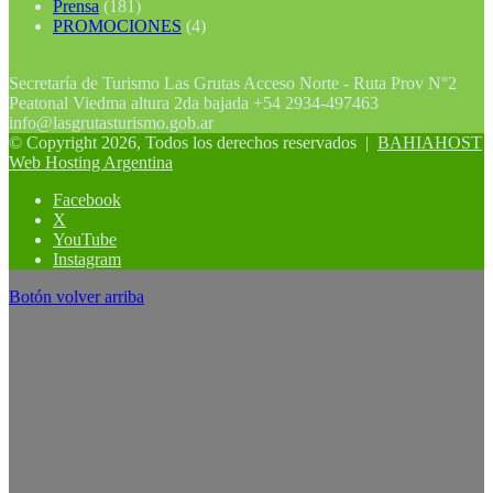
Prensa
(181)
PROMOCIONES
(4)
Secretaría de Turismo Las Grutas Acceso Norte - Ruta Prov N°2
Peatonal Viedma altura 2da bajada +54 2934-497463
info@lasgrutasturismo.gob.ar
© Copyright 2026, Todos los derechos reservados |
BAHIAHOST
Web Hosting Argentina
Facebook
X
YouTube
Instagram
Botón volver arriba