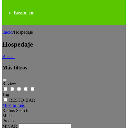
Buscar por
Inicio
/
Hospedaje
Hospedaje
Buscar
Más filtros
Review
Tag
RESTO-BAR
Mostrar más
Radius Search
Millas
Precios
Min
AR