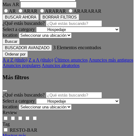
Max
AR
AR
ARAR
ARARAR
ARARARAR
BUSCAR AHORA
BORRAR FILTROS
¿Qué estás buscando?
Select a category
location
Buscar
3
Elementos encontrados
BUSCADOR AVANZADO
Ordenar por
A a Z (título)
Z a A (título)
Últimos anuncios
Anuncios más antiguos
Anuncios populares
Anuncios aleatorios
Más filtros
¿Qué estás buscando?
Select a category
location
Review
Tag
RESTO-BAR
Mostrar más