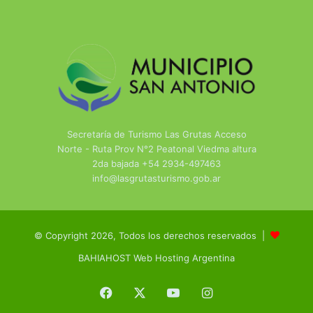
Secretaría de Turismo Las Grutas Acceso
Norte - Ruta Prov N°2 Peatonal Viedma altura
2da bajada +54 2934-497463
info@lasgrutasturismo.gob.ar
© Copyright 2026, Todos los derechos reservados |
BAHIAHOST Web Hosting Argentina
Facebook
X
YouTube
Instagram