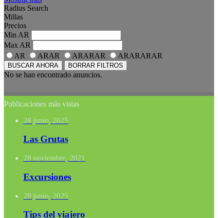
Radius Search
Millas
Precios
Min
AR
Max
AR
AR
ARAR
ARARAR
ARARARAR
BUSCAR AHORA
BORRAR FILTROS
No se han encontrado anuncios.
Publicaciones más vistas
28 junio, 2025
Las Grutas
28 noviembre, 2021
Excursiones
28 junio, 2025
Tips del viajero