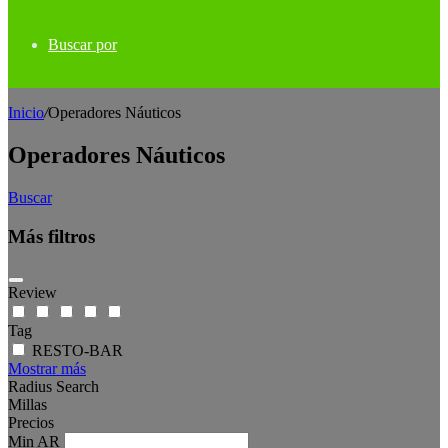
Buscar por
Inicio
/
Operadores Náuticos
Operadores Náuticos
Buscar
Más filtros
Review
Tag
RESTO-BAR
Mostrar más
Radius Search
Millas
Precios
Min
AR