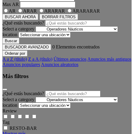
Max
AR
AR
ARAR
ARARAR
ARARARAR
BUSCAR AHORA
BORRAR FILTROS
¿Qué estás buscando?
Select a category
location
Buscar
0
Elementos encontrados
BUSCADOR AVANZADO
Ordenar por
A a Z (título)
Z a A (título)
Últimos anuncios
Anuncios más antiguos
Anuncios populares
Anuncios aleatorios
Más filtros
¿Qué estás buscando?
Select a category
location
Review
Tag
RESTO-BAR
Mostrar más