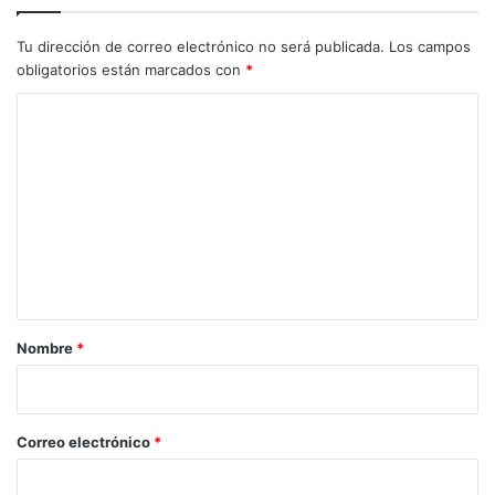
Tu dirección de correo electrónico no será publicada.
Los campos
obligatorios están marcados con
*
C
o
m
e
n
t
a
r
Nombre
*
i
o
*
Correo electrónico
*