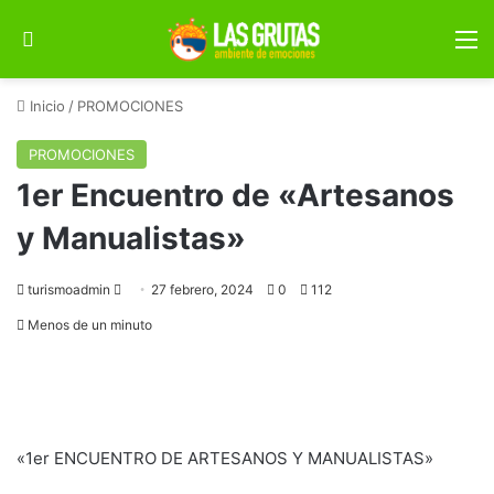
Buscar por
M
Inicio
/
PROMOCIONES
PROMOCIONES
1er Encuentro de «Artesanos
y Manualistas»
Send
turismoadmin
27 febrero, 2024
0
112
an
Menos de un minuto
email
«1er ENCUENTRO DE ARTESANOS Y MANUALISTAS»