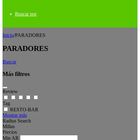
Buscar por
Inicio
/
PARADORES
PARADORES
Buscar
Más filtros
Review
Tag
RESTO-BAR
Mostrar más
Radius Search
Millas
Precios
Min
AR