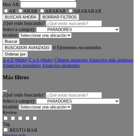
Max
AR
AR
ARAR
ARARAR
ARARARAR
BUSCAR AHORA
BORRAR FILTROS
¿Qué estás buscando?
Select a category
location
Buscar
0
Elementos encontrados
BUSCADOR AVANZADO
Ordenar por
A a Z (título)
Z a A (título)
Últimos anuncios
Anuncios más antiguos
Anuncios populares
Anuncios aleatorios
Más filtros
¿Qué estás buscando?
Select a category
location
Review
Tag
RESTO-BAR
Mostrar más