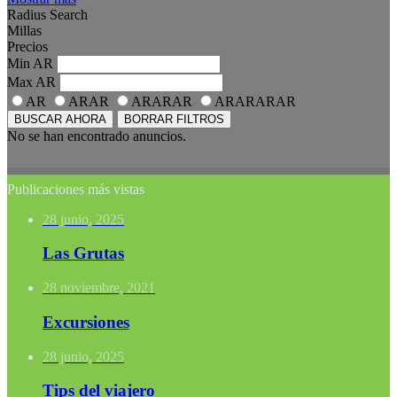
Radius Search
Millas
Precios
Min
AR
Max
AR
AR
ARAR
ARARAR
ARARARAR
BUSCAR AHORA
BORRAR FILTROS
No se han encontrado anuncios.
Publicaciones más vistas
28 junio, 2025
Las Grutas
28 noviembre, 2021
Excursiones
28 junio, 2025
Tips del viajero