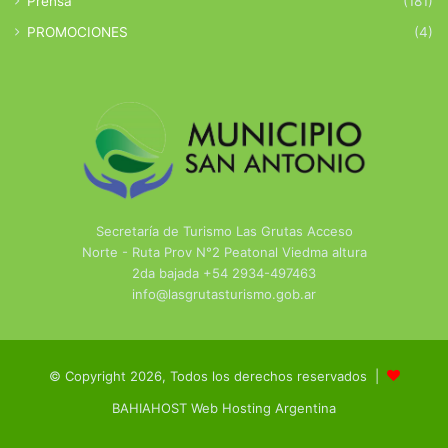
Prensa
(181)
PROMOCIONES
(4)
Secretaría de Turismo Las Grutas Acceso
Norte - Ruta Prov N°2 Peatonal Viedma altura
2da bajada +54 2934-497463
info@lasgrutasturismo.gob.ar
© Copyright 2026, Todos los derechos reservados |
BAHIAHOST Web Hosting Argentina