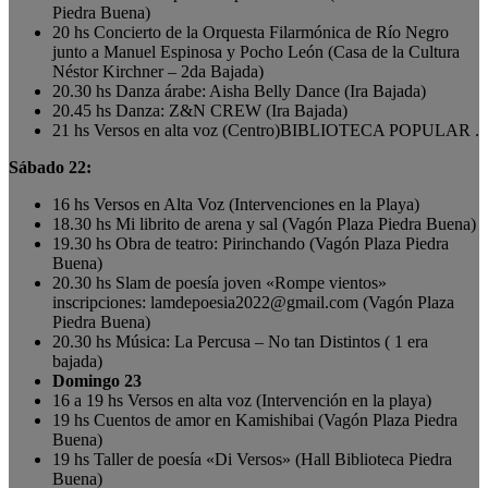
Piedra Buena)
20 hs Concierto de la Orquesta Filarmónica de Río Negro
junto a Manuel Espinosa y Pocho León (Casa de la Cultura
Néstor Kirchner – 2da Bajada)
20.30 hs Danza árabe: Aisha Belly Dance (Ira Bajada)
20.45 hs Danza: Z&N CREW (Ira Bajada)
21 hs Versos en alta voz (Centro)BIBLIOTECA POPULAR .
Sábado 22:
16 hs Versos en Alta Voz (Intervenciones en la Playa)
18.30 hs Mi librito de arena y sal (Vagón Plaza Piedra Buena)
19.30 hs Obra de teatro: Pirinchando (Vagón Plaza Piedra
Buena)
20.30 hs Slam de poesía joven «Rompe vientos»
inscripciones: lamdepoesia2022@gmail.com (Vagón Plaza
Piedra Buena)
20.30 hs Música: La Percusa – No tan Distintos ( 1 era
bajada)
Domingo 23
16 a 19 hs Versos en alta voz (Intervención en la playa)
19 hs Cuentos de amor en Kamishibai (Vagón Plaza Piedra
Buena)
19 hs Taller de poesía «Di Versos» (Hall Biblioteca Piedra
Buena)