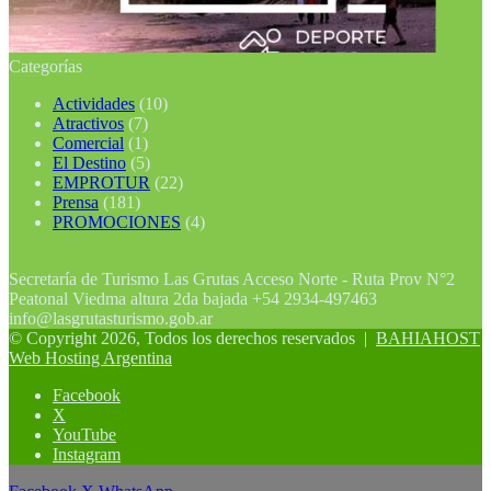
Categorías
Actividades
(10)
Atractivos
(7)
Comercial
(1)
El Destino
(5)
EMPROTUR
(22)
Prensa
(181)
PROMOCIONES
(4)
Secretaría de Turismo Las Grutas Acceso Norte - Ruta Prov N°2
Peatonal Viedma altura 2da bajada +54 2934-497463
info@lasgrutasturismo.gob.ar
© Copyright 2026, Todos los derechos reservados |
BAHIAHOST
Web Hosting Argentina
Facebook
X
YouTube
Instagram