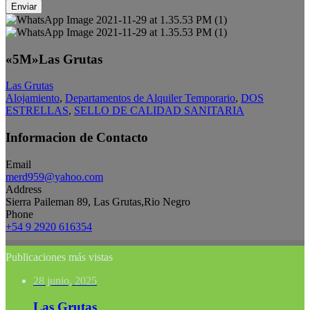
Enviar
«5M»Las Grutas
Las Grutas
Alojamiento
,
Departamentos de Alquiler Temporario
,
DOS
ESTRELLAS
,
SELLO DE CALIDAD SANITARIA
Informacion de Contacto
Email
merd959@yahoo.com
Address
Sierra Paileman 89, Las Grutas,Rio Negro
Phone
+54 9 2920 616354
Publicaciones más vistas
28 junio, 2025
Las Grutas