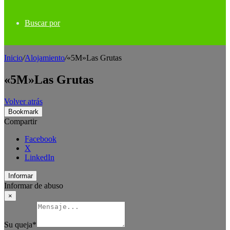
Buscar por
Inicio
/
Alojamiento
/
«5M»Las Grutas
«5M»Las Grutas
Volver atrás
Bookmark
Compartir
Facebook
X
LinkedIn
Informar
Informar de abuso
×
Su queja
*