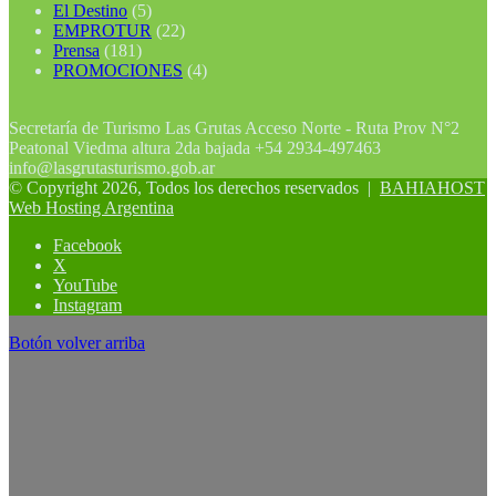
El Destino
(5)
EMPROTUR
(22)
Prensa
(181)
PROMOCIONES
(4)
Secretaría de Turismo Las Grutas Acceso Norte - Ruta Prov N°2
Peatonal Viedma altura 2da bajada +54 2934-497463
info@lasgrutasturismo.gob.ar
© Copyright 2026, Todos los derechos reservados |
BAHIAHOST
Web Hosting Argentina
Facebook
X
YouTube
Instagram
Botón volver arriba