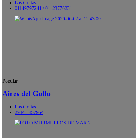
Las Grutas
01149797241 / 01123776231
Popular
Aires del Golfo
Las Grutas
2934 - 457954