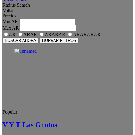
Radius Search
Millas
Precios
Min
AR
Max
AR
AR
ARAR
ARARAR
ARARARAR
BUSCAR AHORA
BORRAR FILTROS
Popular
V Y T Las Grutas