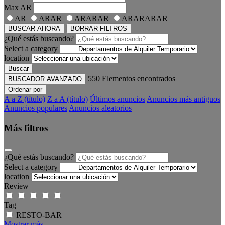
Max
AR
AR
ARAR
ARARAR
ARARARAR
BUSCAR AHORA
BORRAR FILTROS
¿Qué estás buscando?
Select a category
location
Buscar
550
Elementos encontrados
BUSCADOR AVANZADO
Ordenar por
A a Z (título)
Z a A (título)
Últimos anuncios
Anuncios más antiguos
Anuncios populares
Anuncios aleatorios
Más filtros
¿Qué estás buscando?
Select a category
location
Review
Tag
RESTO-BAR
Mostrar más